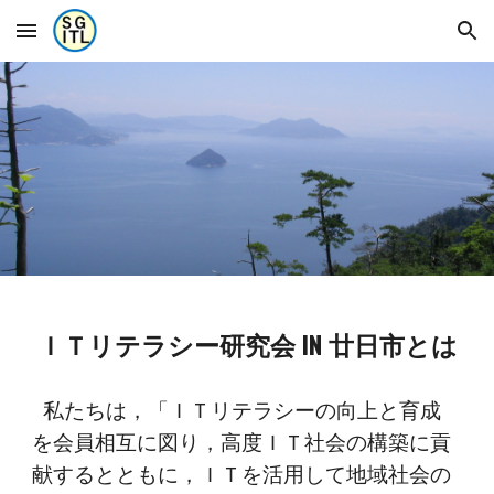
Skip to main content
Skip to navigation
ＩＴリテラシー研究会 IN 廿日市とは
私たちは，「ＩＴリテラシーの向上と育成
を会員相互に図り，高度ＩＴ社会の構築に貢
献するとともに，ＩＴを活用して地域社会の