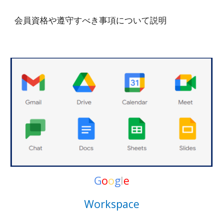
会員資格や遵守すべき事項について
説明
G
o
o
g
l
e
Workspace